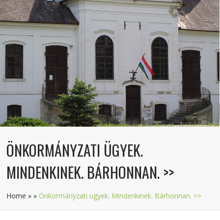
ÖNKORMÁNYZATI ÜGYEK.
MINDENKINEK. BÁRHONNAN. >>
Home
»
»
Önkormányzati ügyek. Mindenkinek. Bárhonnan. >>