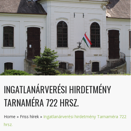
INGATLANÁRVERÉSI HIRDETMÉNY
TARNAMÉRA 722 HRSZ.
Home
»
Friss hírek
»
Ingatlanárverési hirdetmény Tarnaméra 722
hrsz.