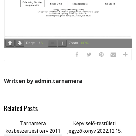
Page
1
/
6
Zoom
100%
Written by admin.tarnamera
Related Posts
Tarnaméra
Képviselő-testületi
közbeszerzési terv 2011
jegyzőkönyv 2022.12.15.