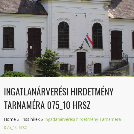
INGATLANÁRVERÉSI HIRDETMÉNY
TARNAMÉRA 075_10 HRSZ
Home
»
Friss hírek
»
Ingatlanárverési hirdetmény Tarnaméra
075_10 hrsz