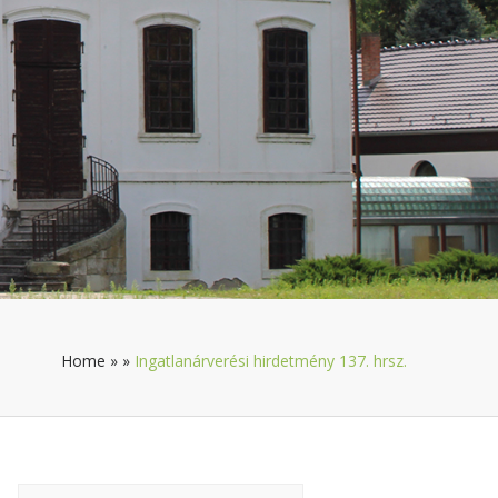
Home
»
»
Ingatlanárverési hirdetmény 137. hrsz.