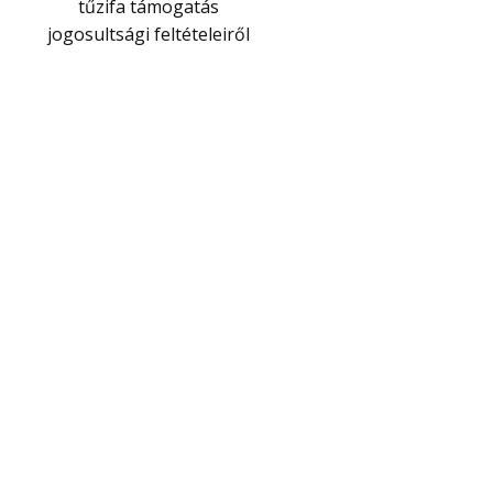
tűzifa támogatás
jogosultsági feltételeiről