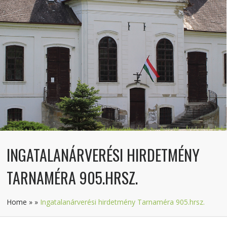
INGATALANÁRVERÉSI HIRDETMÉNY
TARNAMÉRA 905.HRSZ.
Home
»
»
Ingatalanárverési hirdetmény Tarnaméra 905.hrsz.