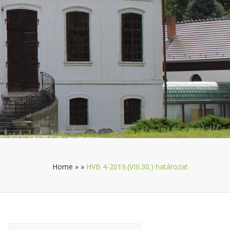
Home
»
»
HVB 4-2019.(VIII.30.) határozat