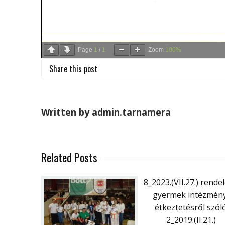
Page
1
/
1
Zoom
100%
Share this post
Written by admin.tarnamera
Related Posts
8_2023.(VII.27.) rendel
gyermek intézmény
étkeztetésről szól
2_2019.(II.21.)