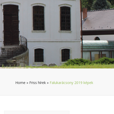
Home
»
Friss hírek
»
Falukarácsony 2019 képek