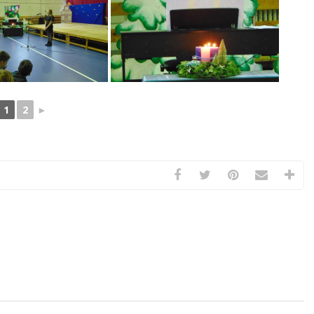
1
2
►