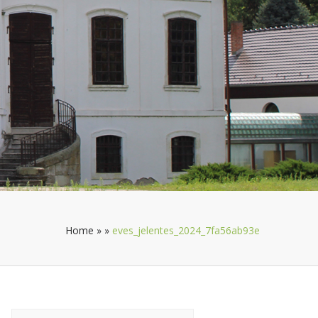
Home
»
»
eves_jelentes_2024_7fa56ab93e