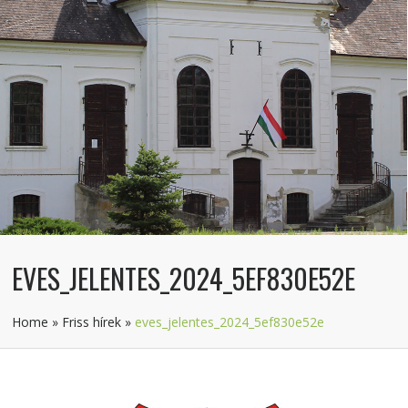
EVES_JELENTES_2024_5EF830E52E
Home
»
Friss hírek
»
eves_jelentes_2024_5ef830e52e