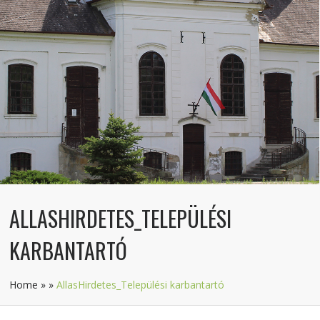
ALLASHIRDETES_TELEPÜLÉSI
KARBANTARTÓ
Home
»
»
AllasHirdetes_Települési karbantartó