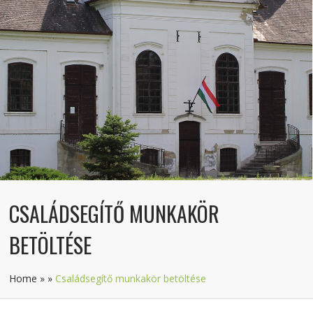
CSALÁDSEGÍTŐ MUNKAKÖR
BETÖLTÉSE
Home
»
»
Családsegítő munkakör betöltése