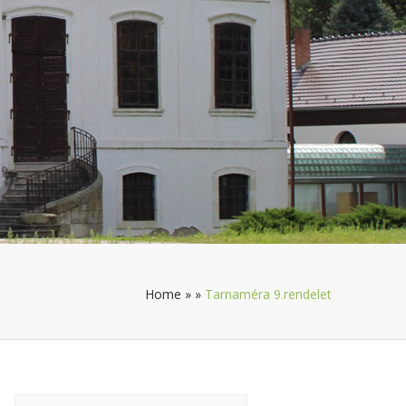
Home
»
»
Tarnaméra 9.rendelet