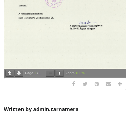
Page
1
/
1
Zoom
100%
Written by admin.tarnamera