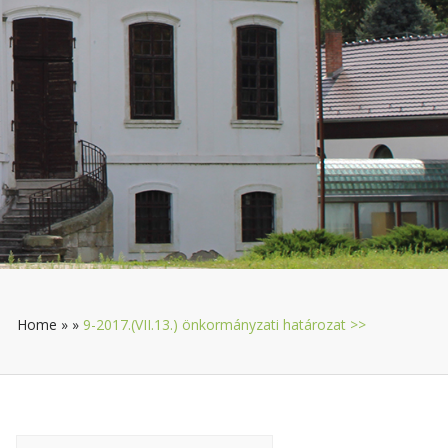
Home
»
»
9-2017.(VII.13.) önkormányzati határozat >>