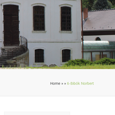
Home
»
»
6-Bibók Norbert