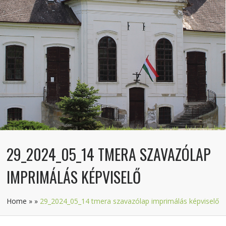
29_2024_05_14 TMERA SZAVAZÓLAP
IMPRIMÁLÁS KÉPVISELŐ
Home
»
»
29_2024_05_14 tmera szavazólap imprimálás képviselő