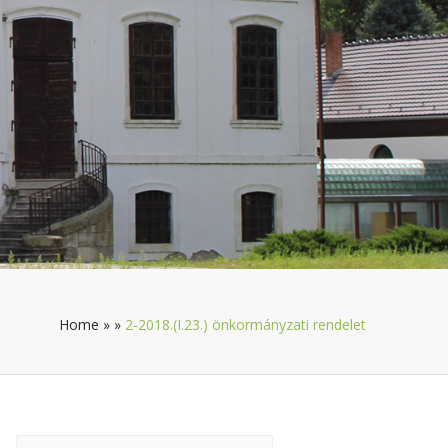
Home
»
»
2-2018.(I.23.) önkormányzati rendelet