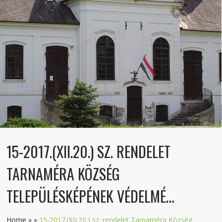
15-2017.(XII.20.) SZ. RENDELET
TARNAMÉRA KÖZSÉG
TELEPÜLÉSKÉPÉNEK VÉDELMÉ…
Home
»
»
15-2017.(XII.20.) sz. rendelet Tarnaméra Község