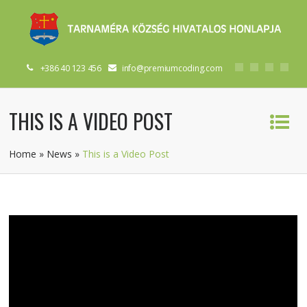
+386 40 123 456
info@premiumcoding.com
THIS IS A VIDEO POST
Home
»
News
»
This is a Video Post