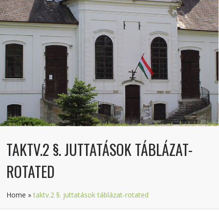
TAKTV.2 §. JUTTATÁSOK TÁBLÁZAT-
ROTATED
Home
»
taktv.2 §. juttatások táblázat-rotated