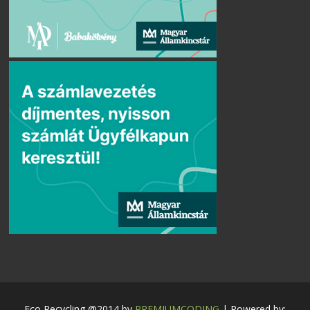
Eco Recycling @2014 by
PREMIUMCODING
| Powered by: