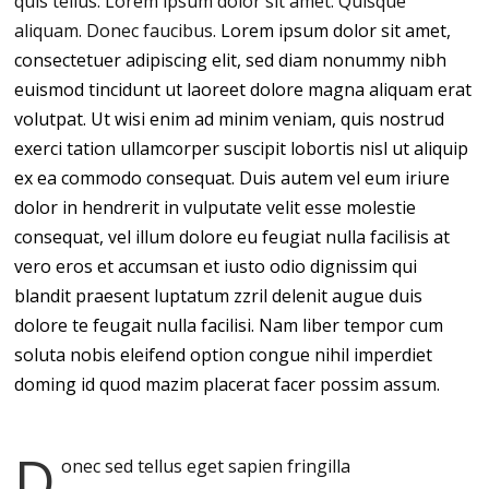
quis tellus. Lorem ipsum dolor sit amet. Quisque
aliquam. Donec faucibus.
Lorem ipsum dolor sit amet,
consectetuer adipiscing elit, sed diam nonummy nibh
euismod tincidunt ut laoreet dolore magna aliquam erat
volutpat. Ut wisi enim ad minim veniam, quis nostrud
exerci tation ullamcorper suscipit lobortis nisl ut aliquip
ex ea commodo consequat. Duis autem vel eum iriure
dolor in hendrerit in vulputate velit esse molestie
consequat, vel illum dolore eu feugiat nulla facilisis at
vero eros et accumsan et iusto odio dignissim qui
blandit praesent luptatum zzril delenit augue duis
dolore te feugait nulla facilisi. Nam liber tempor cum
soluta nobis eleifend option congue nihil imperdiet
doming id quod mazim placerat facer possim assum.
D
onec sed tellus eget sapien fringilla