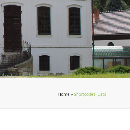
Home
»
Shortcodes: Lists