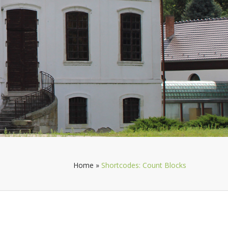
Home
»
Shortcodes: Count Blocks