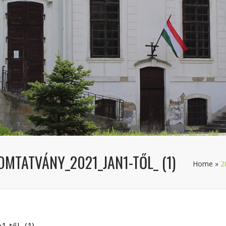
OMTATVÁNY_2021_JAN1-TŐL_ (1)
Home
»
2
-től_ (1)