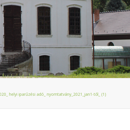
020_ helyi iparűzési adó_ nyomtatvány_2021_jan1-től_ (1)