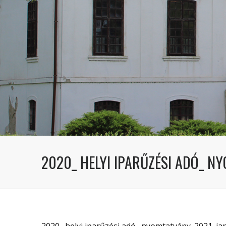
2020_ HELYI IPARŰZÉSI ADÓ_ NY
2020_ helyi iparűzési adó_ nyomtatvány_2021_jan1