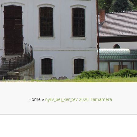
Home
»
nyilv_bej_ker_tev 2020 Tarnaméra