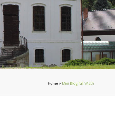
Home
»
Mini Blog full Width