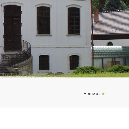
Home
»
me