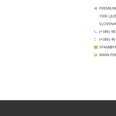
PREMIUM
1000 LJU
SLOVENIA
(+386) 98
(+386) 40
SPAM@P
WWW.PR