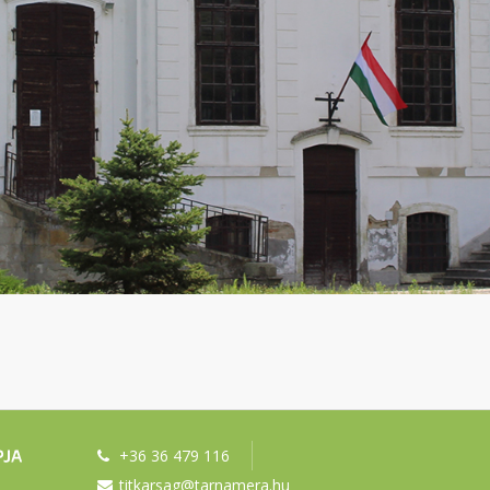
+36 36 479 116
titkarsag@tarnamera.hu