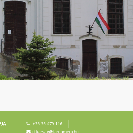
+36 36 479 116
titkarsag@tarnamera.hu