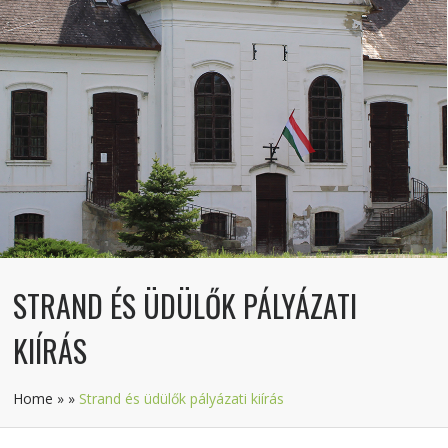
STRAND ÉS ÜDÜLŐK PÁLYÁZATI
KIÍRÁS
Home
»
»
Strand és üdülők pályázati kiírás