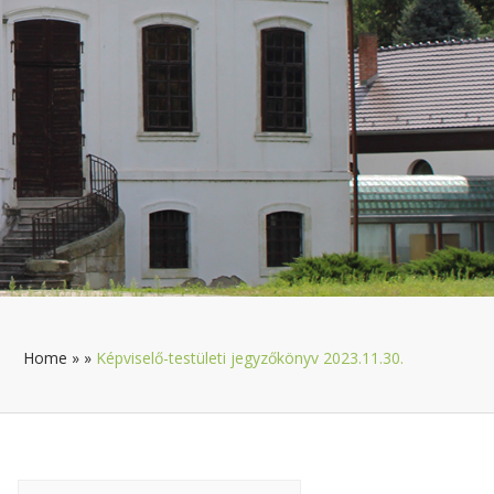
Home
»
»
Képviselő-testületi jegyzőkönyv 2023.11.30.