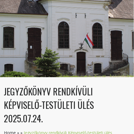
JEGYZŐKÖNYV RENDKÍVÜLI
KÉPVISELŐ-TESTÜLETI ÜLÉS
2025.07.24.
Home
»
»
Jegyzőkönyv rendkívüli Képviselő-testületi ülés