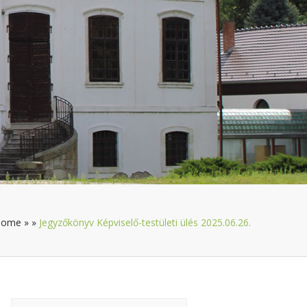
Home
»
»
Jegyzőkönyv Képviselő-testületi ülés 2025.06.26.