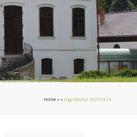
Home
»
»
Jegyzőkönyv 2025.04.24.