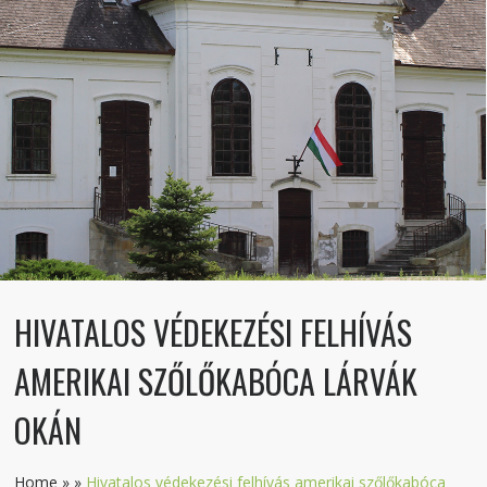
HIVATALOS VÉDEKEZÉSI FELHÍVÁS
AMERIKAI SZŐLŐKABÓCA LÁRVÁK
OKÁN
Home
»
»
Hivatalos védekezési felhívás amerikai szőlőkabóca