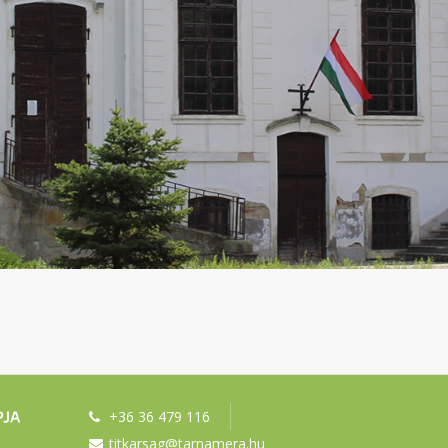
+36 36 479 116
titkarsag@tarnamera.hu