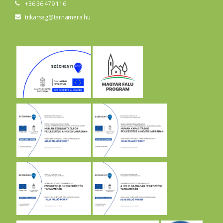
+36 36 479 116
titkarsag@tarnamera.hu