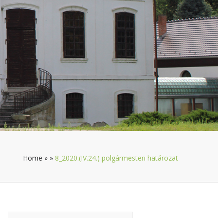
Home
»
»
8_2020.(IV.24.) polgármesteri határozat