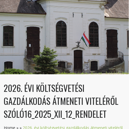
2026. ÉVI KÖLTSÉGVETÉSI
GAZDÁLKODÁS ÁTMENETI VITELÉRŐL
SZÓLÓ16_2025_XII_12_RENDELET
Home
»
»
2026. évi költségvetési gazdálkodás átmeneti viteléről